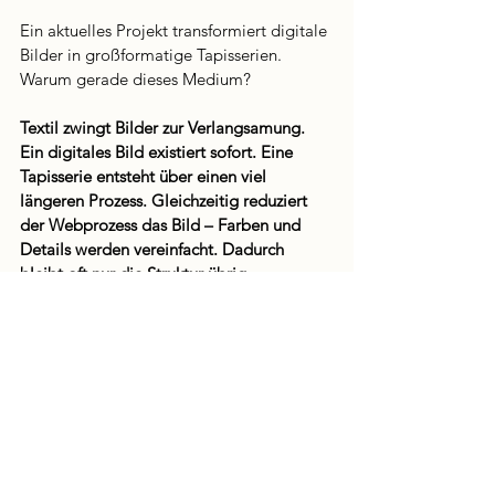
Ein aktuelles Projekt transformiert digitale 
Bilder in großformatige Tapisserien. 
Warum gerade dieses Medium?
Textil zwingt Bilder zur Verlangsamung. 
Ein digitales Bild existiert sofort. Eine 
Tapisserie entsteht über einen viel 
längeren Prozess. Gleichzeitig reduziert 
der Webprozess das Bild – Farben und 
Details werden vereinfacht. Dadurch 
bleibt oft nur die Struktur übrig.
Du arbeitest gerade auch an einem 
Buchprojekt.
Ja, ein Projekt namens 
GORP – Good 
Old Raisins and Peanuts
. Es ist gerade in 
Produktion und bewegt sich irgendwo 
zwischen Zine und Fotobuch.