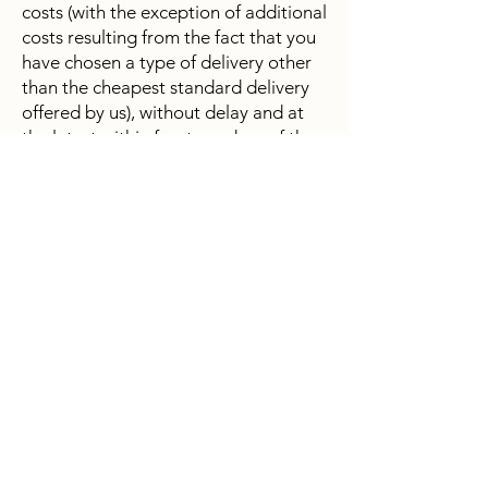
costs (with the exception of additional
costs resulting from the fact that you
have chosen a type of delivery other
than the cheapest standard delivery
offered by us), without delay and at
the latest within fourteen days of the
day on which we received notification
of your withdrawal from this contract.
For this repayment, we will use the
same means of payment that you
used for the original transaction,
unless expressly agreed otherwise
with you; in no case will you be
charged for this repayment. We may
refuse repayment until we have
received the goods back or until you
have provided proof that you have
returned the goods, whichever is the
earlier.