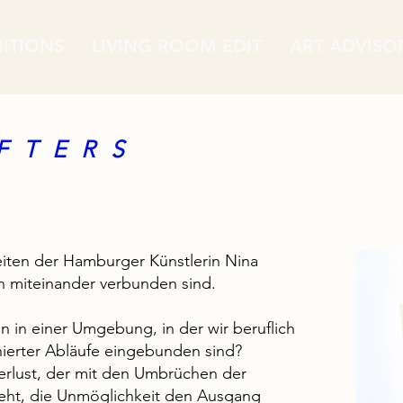
BITIONS
LIVING ROOM EDIT
ART ADVISO
F T E R S
eiten der Hamburger Künstlerin Nina
en miteinander verbunden sind.
n in einer Umgebung, in der wir beruflich
finierter Abläufe eingebunden sind?
verlust, der mit den Umbrüchen der
geht, die Unmöglichkeit den Ausgang