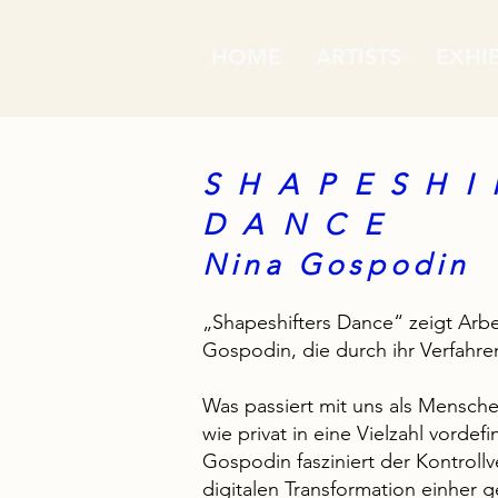
HOME
ARTISTS
EXHI
S H A P E S H I 
D A N C E
Nina Gospodin
„Shapeshifters Dance“ zeigt Arb
Gospodin, die durch ihr Verfahr
Was passiert mit uns als Mensche
wie privat in eine Vielzahl vorde
Gospodin fasziniert der Kontroll
digitalen Transformation einher 